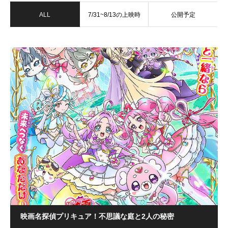
ALL
7/31~8/13の上映時
公開予定
間
映画名探偵プリキュア！不思議な庭と2人の秘密